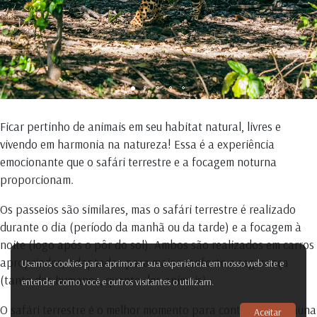
Ficar pertinho de animais em seu habitat natural, livres e
vivendo em harmonia na natureza! Essa é a experiência
emocionante que o safári terrestre e a focagem noturna
proporcionam.
Os passeios são similares, mas o safári terrestre é realizado
durante o dia (período da manhã ou da tarde) e a focagem à
noite (logo após o pôr do sol). Ambos são realizados em carros
apropriados, adaptados para maior conforto e segurança
Usamos cookies para aprimorar sua experiência em nosso web site e
(tanto dos humanos, quanto dos animais).
entender como você e outros visitantes o utilizam.
O safári terrestre é o melhor momento para contemplar a fauna
Aceitar