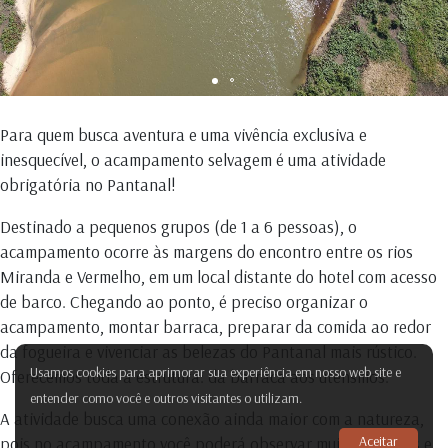
Para quem busca aventura e uma vivência exclusiva e
inesquecível, o acampamento selvagem é uma atividade
obrigatória no Pantanal!
Destinado a pequenos grupos (de 1 a 6 pessoas), o
acampamento ocorre às margens do encontro entre os rios
Miranda e Vermelho, em um local distante do hotel com acesso
de barco. Chegando ao ponto, é preciso organizar o
acampamento, montar barraca, preparar da comida ao redor
da fogueira e vivenciar as belezas do Pantanal mais rústico.
Usamos cookies para aprimorar sua experiência em nosso web site e
Oferecemos toda a estrutura: da barraca aos utensílios.
entender como você e outros visitantes o utilizam.
A atividade busca uma conexão ainda maior com a natureza,
Aceitar
pois no acampamento você poderá observar muitos animais e